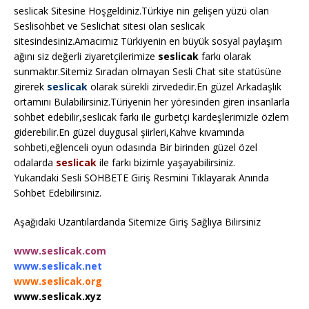
seslicak Sitesine Hoşgeldiniz.Türkiye nin gelişen yüzü olan
Seslisohbet ve Seslichat sitesi olan seslicak
sitesindesiniz.Amacımız Türkiyenin en büyük sosyal paylaşım
ağını siz değerli ziyaretçilerimize
seslicak
farkı olarak
sunmaktır.Sitemiz Sıradan olmayan Sesli Chat site statüsüne
girerek
seslicak
olarak sürekli zirvededir.En güzel Arkadaşlık
ortamını Bulabilirsiniz.Türiyenin her yöresinden giren insanlarla
sohbet edebilir,seslicak farkı ile gurbetçi kardeşlerimizle özlem
giderebilir.En güzel duygusal şiirleri,Kahve kıvamında
sohbeti,eğlenceli oyun odasında Bir birinden güzel özel
odalarda
seslicak
ile farkı bizimle yaşayabilirsiniz.
Yukarıdaki Sesli SOHBETE Giriş Resmini Tıklayarak Anında
Sohbet Edebilirsiniz.
Aşağıdaki Uzantılardanda Sitemize Giriş Sağlıya Bilirsiniz
www.seslicak.com
www.seslicak.net
www.seslicak.org
www.seslicak.xyz