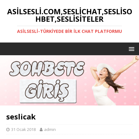
ASILSESLI.COM,SESLICHAT,SESLISO
HBET,SESLISITELER
ASILSESLI-TÜRKIYEDE BIR İLK CHAT PLATFORMU
seslicak
31 Ocak 2018
admin