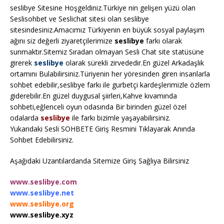
seslibye Sitesine Hoşgeldiniz.Türkiye nin gelişen yüzü olan
Seslisohbet ve Seslichat sitesi olan seslibye
sitesindesiniz.Amacımız Türkiyenin en büyük sosyal paylaşım
ağını siz değerli ziyaretçilerimize
seslibye
farkı olarak
sunmaktır.Sitemiz Sıradan olmayan Sesli Chat site statüsüne
girerek
seslibye
olarak sürekli zirvededir.En güzel Arkadaşlık
ortamını Bulabilirsiniz.Türiyenin her yöresinden giren insanlarla
sohbet edebilir,seslibye farkı ile gurbetçi kardeşlerimizle özlem
giderebilir.En güzel duygusal şiirleri,Kahve kıvamında
sohbeti,eğlenceli oyun odasında Bir birinden güzel özel
odalarda
seslibye
ile farkı bizimle yaşayabilirsiniz.
Yukarıdaki Sesli SOHBETE Giriş Resmini Tıklayarak Anında
Sohbet Edebilirsiniz.
Aşağıdaki Uzantılardanda Sitemize Giriş Sağlıya Bilirsiniz
www.seslibye.com
www.seslibye.net
www.seslibye.org
www.seslibye.xyz