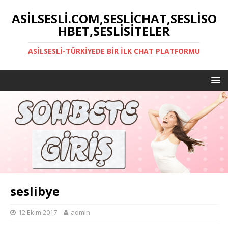
ASILSESLI.COM,SESLICHAT,SESLISO
HBET,SESLISITELER
ASILSESLI-TÜRKIYEDE BIR İLK CHAT PLATFORMU
seslibye
12 Ekim 2017
admin