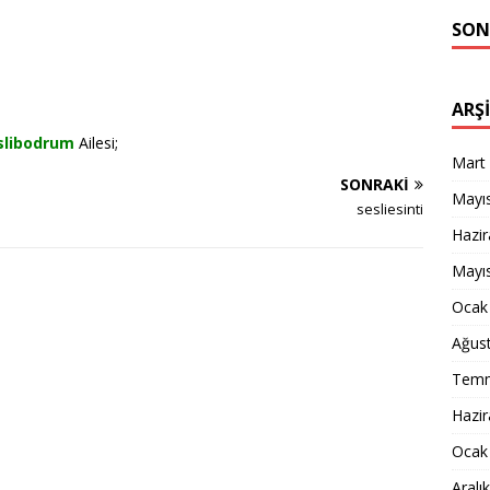
SON
ARŞ
slibodrum
Ailesi;
Mart
SONRAKI
Mayı
sesliesinti
Hazi
Mayı
Ocak
Ağus
Temm
Hazi
Ocak
Aralı