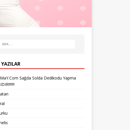
 YAZILAR
iMaY.Com Sağda Solda Dedikodu Yapma
IR!!!!!!!
vatan
ral
turku
melis