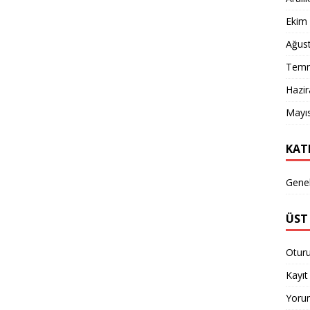
Ekim
Ağus
Temm
Hazi
Mayı
KAT
Gene
ÜST 
Otur
Kayıt 
Yorum