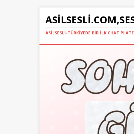
ASILSESLI.COM,SE
ASILSESLI-TÜRKIYEDE BIR İLK CHAT PLA