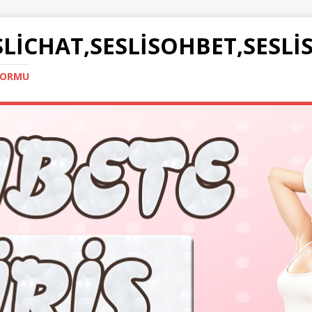
SLICHAT,SESLISOHBET,SESLI
TFORMU