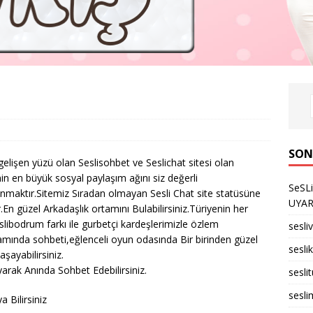
SON
elişen yüzü olan Seslisohbet ve Seslichat sitesi olan
n en büyük sosyal paylaşım ağını siz değerli
SeSL
unmaktır.Sitemiz Sıradan olmayan Sesli Chat site statüsüne
UYARID
.En güzel Arkadaşlık ortamını Bulabilirsiniz.Türiyenin her
slibodrum farkı ile gurbetçi kardeşlerimizle özlem
sesli
ıvamında sohbeti,eğlenceli oyun odasında Bir birinden güzel
seslik
aşayabilirsiniz.
arak Anında Sohbet Edebilirsiniz.
sesli
sesli
 Bilirsiniz