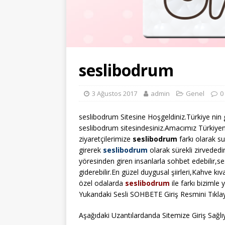
seslibodrum
3 Ağustos 2017
admin
Genel
0
seslibodrum Sitesine Hoşgeldiniz.Türkiye nin g
seslibodrum sitesindesiniz.Amacımız Türkiyeni
ziyaretçilerimize
seslibodrum
farkı olarak s
girerek
seslibodrum
olarak sürekli zirvededir
yöresinden giren insanlarla sohbet edebilir,se
giderebilir.En güzel duygusal şiirleri,Kahve k
özel odalarda
seslibodrum
ile farkı bizimle y
Yukarıdaki Sesli SOHBETE Giriş Resmini Tıklay
Aşağıdaki Uzantılardanda Sitemize Giriş Sağlıya