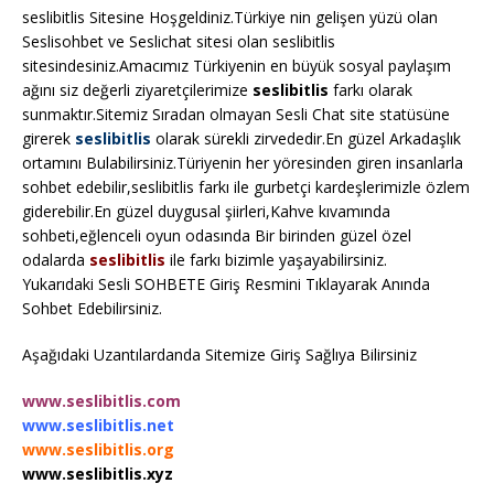
seslibitlis Sitesine Hoşgeldiniz.Türkiye nin gelişen yüzü olan
Seslisohbet ve Seslichat sitesi olan seslibitlis
sitesindesiniz.Amacımız Türkiyenin en büyük sosyal paylaşım
ağını siz değerli ziyaretçilerimize
seslibitlis
farkı olarak
sunmaktır.Sitemiz Sıradan olmayan Sesli Chat site statüsüne
girerek
seslibitlis
olarak sürekli zirvededir.En güzel Arkadaşlık
ortamını Bulabilirsiniz.Türiyenin her yöresinden giren insanlarla
sohbet edebilir,seslibitlis farkı ile gurbetçi kardeşlerimizle özlem
giderebilir.En güzel duygusal şiirleri,Kahve kıvamında
sohbeti,eğlenceli oyun odasında Bir birinden güzel özel
odalarda
seslibitlis
ile farkı bizimle yaşayabilirsiniz.
Yukarıdaki Sesli SOHBETE Giriş Resmini Tıklayarak Anında
Sohbet Edebilirsiniz.
Aşağıdaki Uzantılardanda Sitemize Giriş Sağlıya Bilirsiniz
www.seslibitlis.com
www.seslibitlis.net
www.seslibitlis.org
www.seslibitlis.xyz