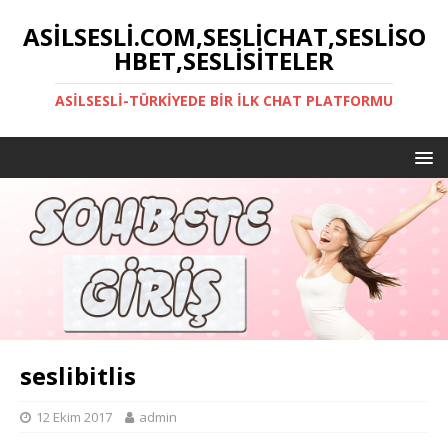
ASILSESLI.COM,SESLICHAT,SESLISO
HBET,SESLISITELER
ASILSESLI-TÜRKIYEDE BIR İLK CHAT PLATFORMU
seslibitlis
12 Ekim 2017
admin