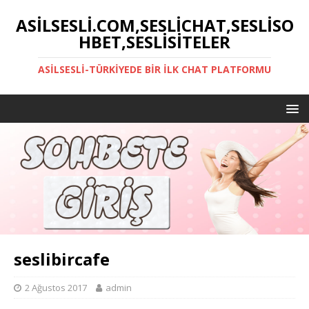
ASILSESLI.COM,SESLICHAT,SESLISO
HBET,SESLISITELER
ASILSESLI-TÜRKIYEDE BIR İLK CHAT PLATFORMU
seslibircafe
2 Ağustos 2017
admin