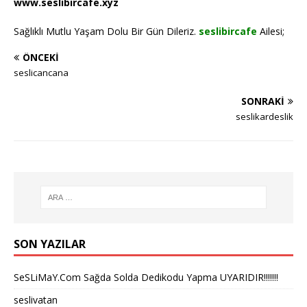
www.seslibircafe.xyz
Sağlıklı Mutlu Yaşam Dolu Bir Gün Dileriz.
seslibircafe
Ailesi;
ÖNCEKI
seslicancana
SONRAKI
seslikardeslik
SON YAZILAR
SeSLiMaY.Com Sağda Solda Dedikodu Yapma UYARIDIR!!!!!!!
seslivatan