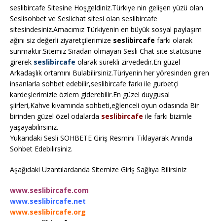
seslibircafe Sitesine Hoşgeldiniz.Türkiye nin gelişen yüzü olan
Seslisohbet ve Seslichat sitesi olan seslibircafe
sitesindesiniz.Amacımız Türkiyenin en büyük sosyal paylaşım
ağını siz değerli ziyaretçilerimize
seslibircafe
farkı olarak
sunmaktır.Sitemiz Sıradan olmayan Sesli Chat site statüsüne
girerek
seslibircafe
olarak sürekli zirvededir.En güzel
Arkadaşlık ortamını Bulabilirsiniz.Türiyenin her yöresinden giren
insanlarla sohbet edebilir,seslibircafe farkı ile gurbetçi
kardeşlerimizle özlem giderebilir.En güzel duygusal
şiirleri,Kahve kıvamında sohbeti,eğlenceli oyun odasında Bir
birinden güzel özel odalarda
seslibircafe
ile farkı bizimle
yaşayabilirsiniz.
Yukarıdaki Sesli SOHBETE Giriş Resmini Tıklayarak Anında
Sohbet Edebilirsiniz.
Aşağıdaki Uzantılardanda Sitemize Giriş Sağlıya Bilirsiniz
www.seslibircafe.com
www.seslibircafe.net
www.seslibircafe.org