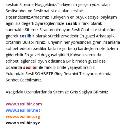
seslibir Sitesine Hoşgeldiniz.Türkiye nin gelişen yüzü olan
Seslisohbet ve Seslichat sitesi olan seslibir
sitesindesiniz.Amacımız Türkiyenin en büyük sosyal paylaşım
ağını siz değerli ziyaretçilerimize
seslibir
farkı olarak
sunmaktır.Sitemiz Sıradan olmayan Sesli Chat site statüsüne
girerek
seslibir
olarak sürekli zirvededir.En güzel Arkadaşlık
ortamını Bulabilirsiniz.Türiyenin her yöresinden giren insanlarla
sohbet edebilir,seslibir farkı ile gurbetçi kardeşlerimizle özlem
giderebilir.En güzel duygusal şiirleri,Kahve kıvamında
sohbeti,eğlenceli oyun odasında Bir birinden güzel özel
odalarda
seslibir
ile farkı bizimle yaşayabilirsiniz.
Yukarıdaki Sesli SOHBETE Giriş Resmini Tıklayarak Anında
Sohbet Edebilirsiniz.
Aşağıdaki Uzantılardanda Sitemize Giriş Sağlıya Bilirsiniz
www.seslibir.com
www.seslibir.net
www.seslibir.org
www.seslibir.xyz