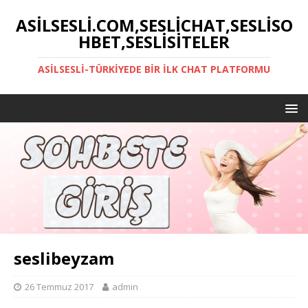
ASILSESLI.COM,SESLICHAT,SESLISO
HBET,SESLISITELER
ASILSESLI-TÜRKIYEDE BIR İLK CHAT PLATFORMU
seslibeyzam
26 Temmuz 2017
admin