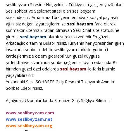
seslibeyzam Sitesine Hoşgeldiniz.Türkiye nin gelişen yüzü olan
Seslisohbet ve Seslichat sitesi olan seslibeyzam
sitesindesiniz.Amacımız Türkiyenin en büyük sosyal paylaşım
ağını siz değerli ziyaretçilerimize
seslibeyzam
farkı olarak
sunmaktır.Sitemiz Sıradan olmayan Sesli Chat site statüsüne
girerek
seslibeyzam
olarak sürekli zirvededir.En güzel
Arkadaşlık ortamını Bulabilirsiniz.Türiyenin her yöresinden giren
insanlarla sohbet edebilir,seslibeyzam farkı ile gurbetçi
kardeşlerimizle özlem giderebilir.En güzel duygusal
şiirleri,Kahve kıvamında sohbeti,eğlenceli oyun odasında Bir
birinden güzel özel odalarda
seslibeyzam
ile farkı bizimle
yaşayabilirsiniz.
Yukarıdaki Sesli SOHBETE Giriş Resmini Tıklayarak Anında
Sohbet Edebilirsiniz.
Aşağıdaki Uzantılardanda Sitemize Giriş Sağlıya Bilirsiniz
www.seslibeyzam.com
www.seslibeyzam.net
www.seslibeyzam.org