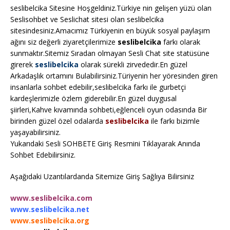
seslibelcika Sitesine Hoşgeldiniz.Türkiye nin gelişen yüzü olan
Seslisohbet ve Seslichat sitesi olan seslibelcika
sitesindesiniz.Amacımız Türkiyenin en büyük sosyal paylaşım
ağını siz değerli ziyaretçilerimize
seslibelcika
farkı olarak
sunmaktır.Sitemiz Sıradan olmayan Sesli Chat site statüsüne
girerek
seslibelcika
olarak sürekli zirvededir.En güzel
Arkadaşlık ortamını Bulabilirsiniz.Türiyenin her yöresinden giren
insanlarla sohbet edebilir,seslibelcika farkı ile gurbetçi
kardeşlerimizle özlem giderebilir.En güzel duygusal
şiirleri,Kahve kıvamında sohbeti,eğlenceli oyun odasında Bir
birinden güzel özel odalarda
seslibelcika
ile farkı bizimle
yaşayabilirsiniz.
Yukarıdaki Sesli SOHBETE Giriş Resmini Tıklayarak Anında
Sohbet Edebilirsiniz.
Aşağıdaki Uzantılardanda Sitemize Giriş Sağlıya Bilirsiniz
www.seslibelcika.com
www.seslibelcika.net
www.seslibelcika.org