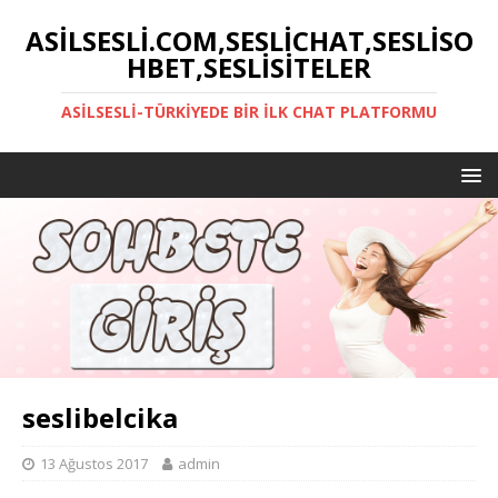
ASILSESLI.COM,SESLICHAT,SESLISO
HBET,SESLISITELER
ASILSESLI-TÜRKIYEDE BIR İLK CHAT PLATFORMU
seslibelcika
13 Ağustos 2017
admin