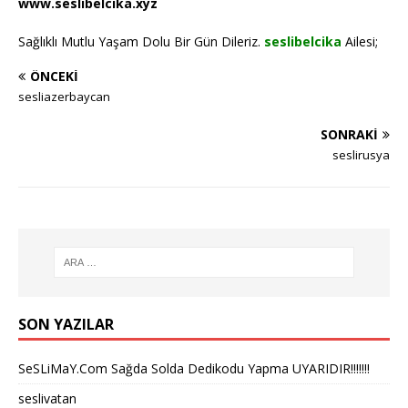
www.seslibelcika.xyz
Sağlıklı Mutlu Yaşam Dolu Bir Gün Dileriz.
seslibelcika
Ailesi;
ÖNCEKI
sesliazerbaycan
SONRAKI
seslirusya
SON YAZILAR
SeSLiMaY.Com Sağda Solda Dedikodu Yapma UYARIDIR!!!!!!!
seslivatan