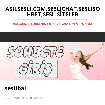
ASILSESLI.COM,SESLICHAT,SESLISO
HBET,SESLISITELER
ASILSESLI-TÜRKIYEDE BIR İLK CHAT PLATFORMU
seslibal
31 Ocak 2018
admin