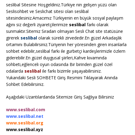
seslibal Sitesine Hoşgeldiniz.Türkiye nin gelişen yüzü olan
Seslisohbet ve Seslichat sitesi olan seslibal
sitesindesiniz.Amacımız Türkiyenin en büyük sosyal paylaşım
ağını siz değerli ziyaretçilerimize
seslibal
farkı olarak
sunmaktır.Sitemiz Sıradan olmayan Sesli Chat site statüsüne
girerek
seslibal
olarak sürekli zirvededir.En güzel Arkadaşlık
ortamını Bulabilirsiniz.Türiyenin her yöresinden giren insanlarla
sohbet edebilir,seslibal farkı ile gurbetçi kardeşlerimizle özlem
giderebilir.En güzel duygusal şiirleri,Kahve kıvamında
sohbeti,eğlenceli oyun odasında Bir birinden güzel özel
odalarda
seslibal
ile farkı bizimle yaşayabilirsiniz.
Yukarıdaki Sesli SOHBETE Giriş Resmini Tıklayarak Anında
Sohbet Edebilirsiniz.
Aşağıdaki Uzantılardanda Sitemize Giriş Sağlıya Bilirsiniz
www.seslibal.com
www.seslibal.net
www.seslibal.org
www.seslibal.xyz