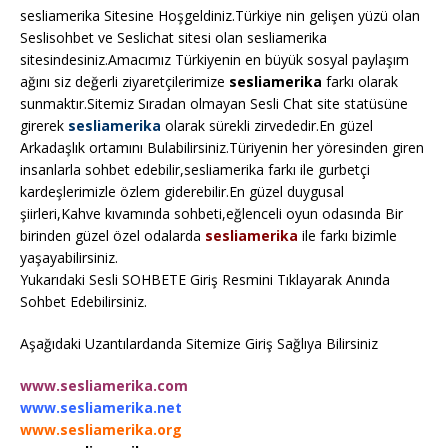
sesliamerika Sitesine Hoşgeldiniz.Türkiye nin gelişen yüzü olan
Seslisohbet ve Seslichat sitesi olan sesliamerika
sitesindesiniz.Amacımız Türkiyenin en büyük sosyal paylaşım
ağını siz değerli ziyaretçilerimize
sesliamerika
farkı olarak
sunmaktır.Sitemiz Sıradan olmayan Sesli Chat site statüsüne
girerek
sesliamerika
olarak sürekli zirvededir.En güzel
Arkadaşlık ortamını Bulabilirsiniz.Türiyenin her yöresinden giren
insanlarla sohbet edebilir,sesliamerika farkı ile gurbetçi
kardeşlerimizle özlem giderebilir.En güzel duygusal
şiirleri,Kahve kıvamında sohbeti,eğlenceli oyun odasında Bir
birinden güzel özel odalarda
sesliamerika
ile farkı bizimle
yaşayabilirsiniz.
Yukarıdaki Sesli SOHBETE Giriş Resmini Tıklayarak Anında
Sohbet Edebilirsiniz.
Aşağıdaki Uzantılardanda Sitemize Giriş Sağlıya Bilirsiniz
www.sesliamerika.com
www.sesliamerika.net
www.sesliamerika.org