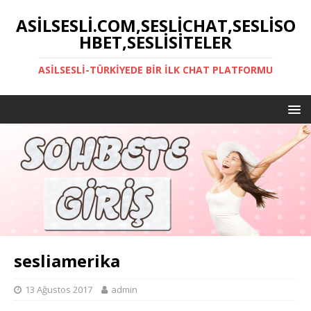
ASILSESLI.COM,SESLICHAT,SESLISO
HBET,SESLISITELER
ASILSESLI-TÜRKIYEDE BIR İLK CHAT PLATFORMU
sesliamerika
13 Ağustos 2017
admin