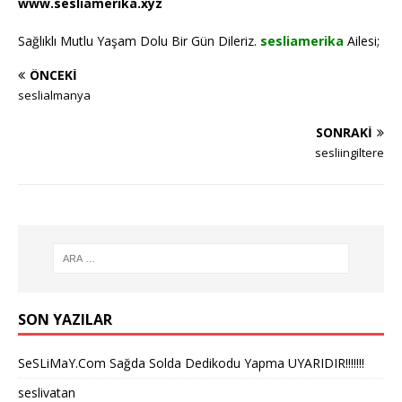
www.sesliamerika.xyz
Sağlıklı Mutlu Yaşam Dolu Bir Gün Dileriz.
sesliamerika
Ailesi;
ÖNCEKI
seslialmanya
SONRAKI
sesliingiltere
SON YAZILAR
SeSLiMaY.Com Sağda Solda Dedikodu Yapma UYARIDIR!!!!!!!
seslivatan