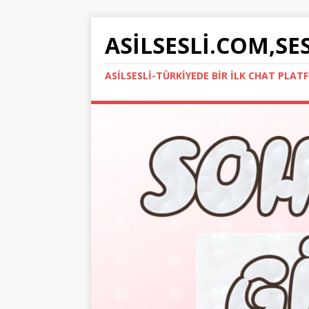
ASILSESLI.COM,SE
ASILSESLI-TÜRKIYEDE BIR İLK CHAT PLA