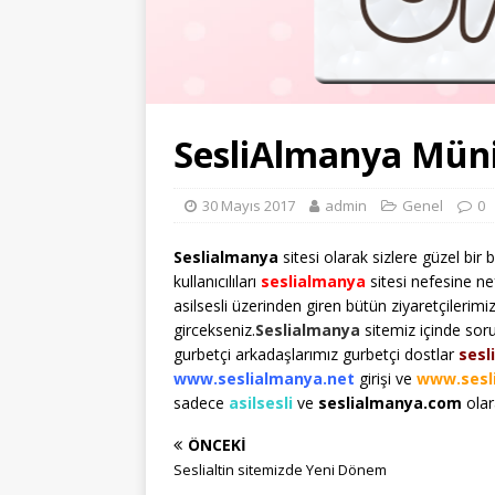
SesliAlmanya Müni
30 Mayıs 2017
admin
Genel
0
Seslialmanya
sitesi olarak sizlere güzel bir
kullanıcılıları
seslialmanya
sitesi nefesine n
asilsesli üzerinden giren bütün ziyaretçilerimiz
gircekseniz.
Seslialmanya
sitemiz içinde s
gurbetçi arkadaşlarımız gurbetçi dostlar
sesl
www.seslialmanya.net
girişi ve
www.sesl
sadece
asilsesli
ve
seslialmanya.com
olar
ÖNCEKI
Seslialtin sitemizde Yeni Dönem