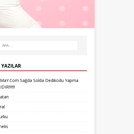
 YAZILAR
iMaY.Com Sağda Solda Dedikodu Yapma
IR!!!!!!!
vatan
ral
turku
melis