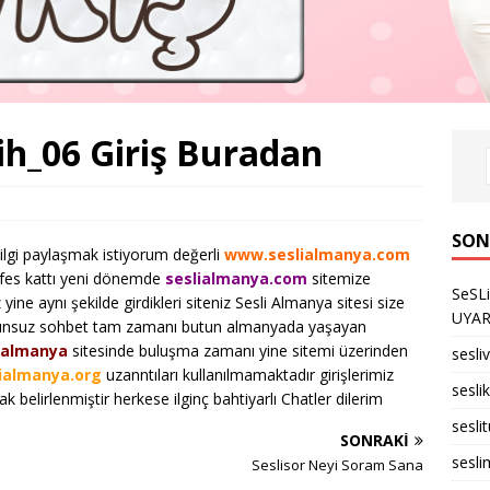
h_06 Giriş Buradan
SON
 bilgi paylaşmak istiyorum değerli
www.seslialmanya.com
efes kattı yeni dönemde
seslialmanya.com
sitemize
SeSL
 yine aynı şekilde girdikleri siteniz Sesli Almanya sitesi size
UYARID
orunsuz sohbet tam zamanı butun almanyada yaşayan
ialmanya
sitesinde buluşma zamanı yine sitemi üzerinden
sesli
ialmanya.org
uzanntıları kullanılmamaktadır girişlerimiz
seslik
ak belirlenmiştir herkese ilginç bahtiyarlı Chatler dilerim
sesli
SONRAKI
sesli
Seslisor Neyi Soram Sana