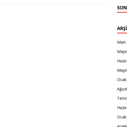
SON
ARŞ
Mart
Mayı
Hazi
Mayı
Ocak
Ağus
Temm
Hazi
Ocak
Aralı