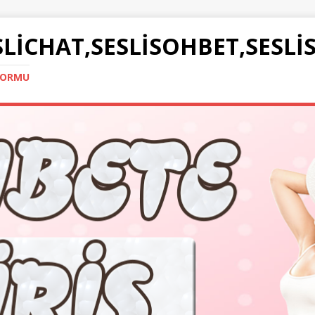
SLICHAT,SESLISOHBET,SESLI
TFORMU