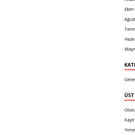
Ekim
Ağus
Temm
Hazi
Mayı
KAT
Gene
ÜST 
Otur
Kayıt 
Yorum