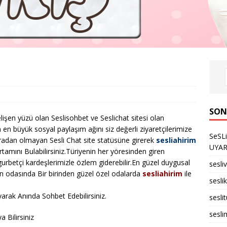
SON
elişen yüzü olan Seslisohbet ve Seslichat sitesi olan
 en büyük sosyal paylaşım ağını siz değerli ziyaretçilerimize
SeSL
ıradan olmayan Sesli Chat site statüsüne girerek
sesliahirim
UYARID
rtamını Bulabilirsiniz.Türiyenin her yöresinden giren
e gurbetçi kardeşlerimizle özlem giderebilir.En güzel duygusal
sesli
un odasında Bir birinden güzel özel odalarda
sesliahirim
ile
seslik
arak Anında Sohbet Edebilirsiniz.
sesli
sesli
 Bilirsiniz