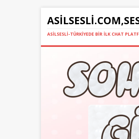
ASILSESLI.COM,SE
ASILSESLI-TÜRKIYEDE BIR İLK CHAT PLA