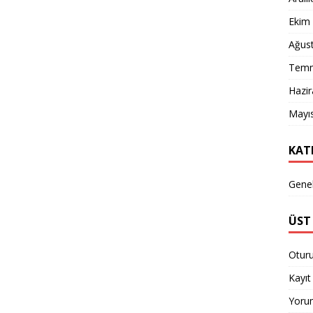
Ekim
Ağus
Temm
Hazi
Mayı
KAT
Gene
ÜST 
Otur
Kayıt 
Yorum