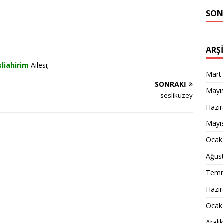
SON
ARŞ
sliahirim
Ailesi;
Mart
SONRAKI
Mayı
seslikuzey
Hazi
Mayı
Ocak
Ağus
Temm
Hazi
Ocak
Aralı