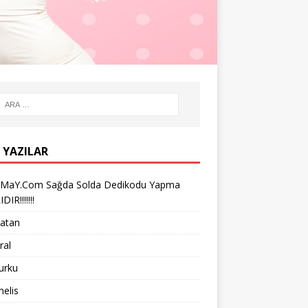
 YAZILAR
iMaY.Com Sağda Solda Dedikodu Yapma
IR!!!!!!!
vatan
ral
turku
melis