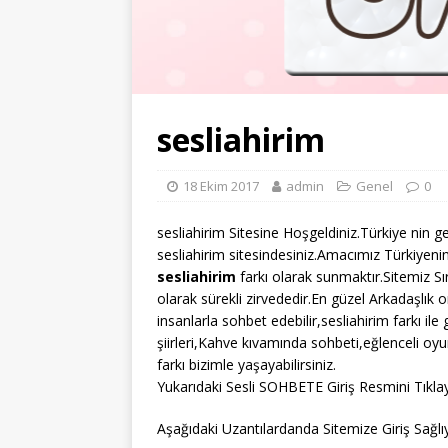
sesliahirim
18 Ekim 2017
admin
Genel
0
sesliahirim Sitesine Hoşgeldiniz.Türkiye nin g
sesliahirim sitesindesiniz.Amacımız Türkiyenin
sesliahirim
farkı olarak sunmaktır.Sitemiz S
olarak sürekli zirvededir.En güzel Arkadaşlık o
insanlarla sohbet edebilir,sesliahirim farkı il
şiirleri,Kahve kıvamında sohbeti,eğlenceli oy
farkı bizimle yaşayabilirsiniz.
Yukarıdaki Sesli SOHBETE Giriş Resmini Tıklay
Aşağıdaki Uzantılardanda Sitemize Giriş Sağlıya