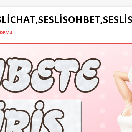
SLICHAT,SESLISOHBET,SESLI
TFORMU