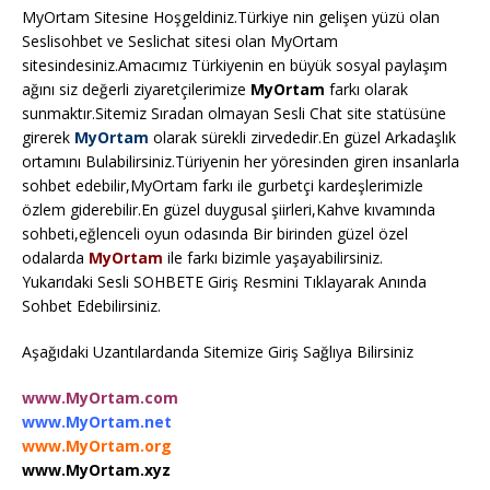
MyOrtam Sitesine Hoşgeldiniz.Türkiye nin gelişen yüzü olan
Seslisohbet ve Seslichat sitesi olan MyOrtam
sitesindesiniz.Amacımız Türkiyenin en büyük sosyal paylaşım
ağını siz değerli ziyaretçilerimize
MyOrtam
farkı olarak
sunmaktır.Sitemiz Sıradan olmayan Sesli Chat site statüsüne
girerek
MyOrtam
olarak sürekli zirvededir.En güzel Arkadaşlık
ortamını Bulabilirsiniz.Türiyenin her yöresinden giren insanlarla
sohbet edebilir,MyOrtam farkı ile gurbetçi kardeşlerimizle
özlem giderebilir.En güzel duygusal şiirleri,Kahve kıvamında
sohbeti,eğlenceli oyun odasında Bir birinden güzel özel
odalarda
MyOrtam
ile farkı bizimle yaşayabilirsiniz.
Yukarıdaki Sesli SOHBETE Giriş Resmini Tıklayarak Anında
Sohbet Edebilirsiniz.
Aşağıdaki Uzantılardanda Sitemize Giriş Sağlıya Bilirsiniz
www.MyOrtam.com
www.MyOrtam.net
www.MyOrtam.org
www.MyOrtam.xyz