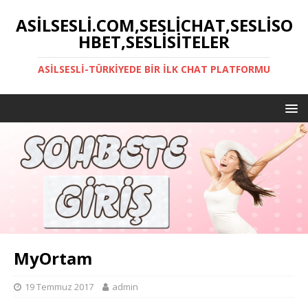
ASILSESLI.COM,SESLICHAT,SESLISO
HBET,SESLISITELER
ASILSESLI-TÜRKIYEDE BIR İLK CHAT PLATFORMU
MyOrtam
19 Temmuz 2017
admin