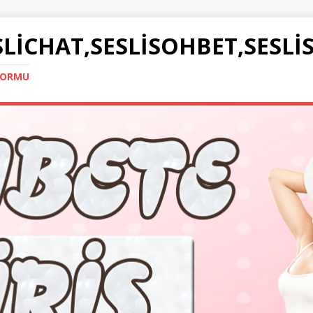
SLICHAT,SESLISOHBET,SESLI
TFORMU