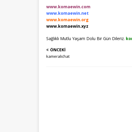
www.komaewin.com
www.komaewin.net
www.komaewin.org
www.komaewin.xyz
Sağlıklı Mutlu Yaşam Dolu Bir Gün Dileriz.
ko
ÖNCEKI
kameralichat