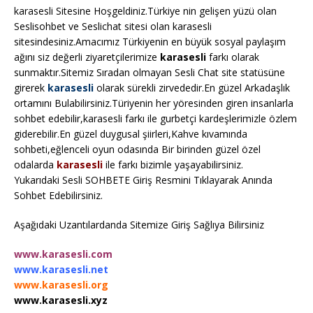
karasesli Sitesine Hoşgeldiniz.Türkiye nin gelişen yüzü olan
Seslisohbet ve Seslichat sitesi olan karasesli
sitesindesiniz.Amacımız Türkiyenin en büyük sosyal paylaşım
ağını siz değerli ziyaretçilerimize
karasesli
farkı olarak
sunmaktır.Sitemiz Sıradan olmayan Sesli Chat site statüsüne
girerek
karasesli
olarak sürekli zirvededir.En güzel Arkadaşlık
ortamını Bulabilirsiniz.Türiyenin her yöresinden giren insanlarla
sohbet edebilir,karasesli farkı ile gurbetçi kardeşlerimizle özlem
giderebilir.En güzel duygusal şiirleri,Kahve kıvamında
sohbeti,eğlenceli oyun odasında Bir birinden güzel özel
odalarda
karasesli
ile farkı bizimle yaşayabilirsiniz.
Yukarıdaki Sesli SOHBETE Giriş Resmini Tıklayarak Anında
Sohbet Edebilirsiniz.
Aşağıdaki Uzantılardanda Sitemize Giriş Sağlıya Bilirsiniz
www.karasesli.com
www.karasesli.net
www.karasesli.org
www.karasesli.xyz