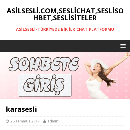
ASILSESLI.COM,SESLICHAT,SESLISO
HBET,SESLISITELER
ASILSESLI-TÜRKIYEDE BIR İLK CHAT PLATFORMU
karasesli
26 Temmuz 2017
admin