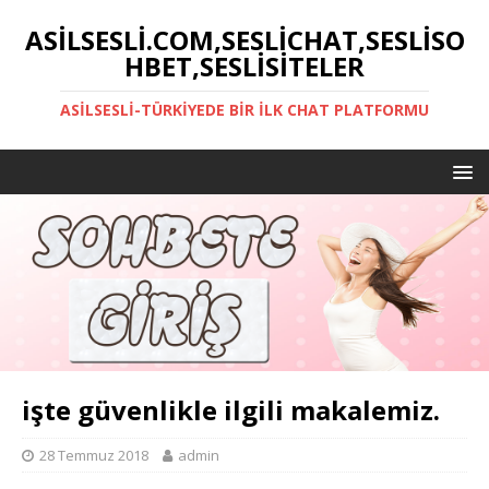
ASILSESLI.COM,SESLICHAT,SESLISO
HBET,SESLISITELER
ASILSESLI-TÜRKIYEDE BIR İLK CHAT PLATFORMU
işte güvenlikle ilgili makalemiz.
28 Temmuz 2018
admin