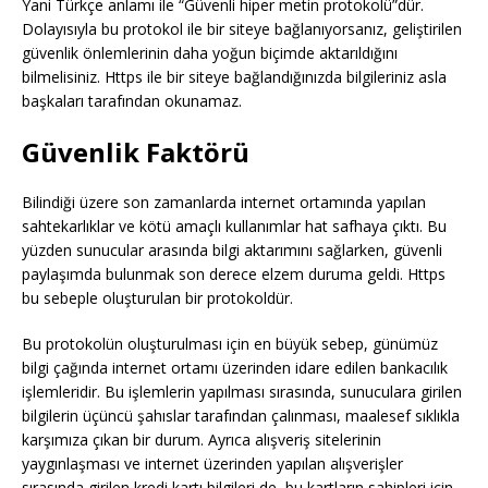
Yani Türkçe anlamı ile “Güvenli hiper metin protokolü”dür.
Dolayısıyla bu protokol ile bir siteye bağlanıyorsanız, geliştirilen
güvenlik önlemlerinin daha yoğun biçimde aktarıldığını
bilmelisiniz. Https ile bir siteye bağlandığınızda bilgileriniz asla
başkaları tarafından okunamaz.
Güvenlik Faktörü
Bilindiği üzere son zamanlarda internet ortamında yapılan
sahtekarlıklar ve kötü amaçlı kullanımlar hat safhaya çıktı. Bu
yüzden sunucular arasında bilgi aktarımını sağlarken, güvenli
paylaşımda bulunmak son derece elzem duruma geldi. Https
bu sebeple oluşturulan bir protokoldür.
Bu protokolün oluşturulması için en büyük sebep, günümüz
bilgi çağında internet ortamı üzerinden idare edilen bankacılık
işlemleridir. Bu işlemlerin yapılması sırasında, sunuculara girilen
bilgilerin üçüncü şahıslar tarafından çalınması, maalesef sıklıkla
karşımıza çıkan bir durum. Ayrıca alışveriş sitelerinin
yaygınlaşması ve internet üzerinden yapılan alışverişler
sırasında girilen kredi kartı bilgileri de, bu kartların sahipleri için