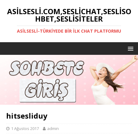
ASILSESLI.COM,SESLICHAT,SESLISO
HBET,SESLISITELER
ASILSESLI-TÜRKIYEDE BIR İLK CHAT PLATFORMU
hitsesliduy
1 Ağustos 2017
admin