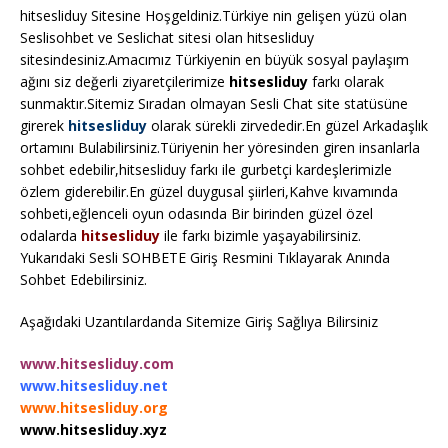
hitsesliduy Sitesine Hoşgeldiniz.Türkiye nin gelişen yüzü olan
Seslisohbet ve Seslichat sitesi olan hitsesliduy
sitesindesiniz.Amacımız Türkiyenin en büyük sosyal paylaşım
ağını siz değerli ziyaretçilerimize
hitsesliduy
farkı olarak
sunmaktır.Sitemiz Sıradan olmayan Sesli Chat site statüsüne
girerek
hitsesliduy
olarak sürekli zirvededir.En güzel Arkadaşlık
ortamını Bulabilirsiniz.Türiyenin her yöresinden giren insanlarla
sohbet edebilir,hitsesliduy farkı ile gurbetçi kardeşlerimizle
özlem giderebilir.En güzel duygusal şiirleri,Kahve kıvamında
sohbeti,eğlenceli oyun odasında Bir birinden güzel özel
odalarda
hitsesliduy
ile farkı bizimle yaşayabilirsiniz.
Yukarıdaki Sesli SOHBETE Giriş Resmini Tıklayarak Anında
Sohbet Edebilirsiniz.
Aşağıdaki Uzantılardanda Sitemize Giriş Sağlıya Bilirsiniz
www.hitsesliduy.com
www.hitsesliduy.net
www.hitsesliduy.org
www.hitsesliduy.xyz