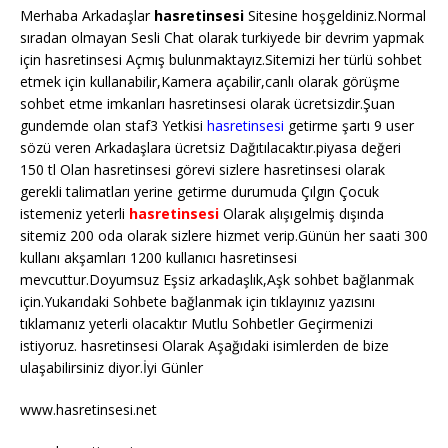
Merhaba Arkadaşlar
hasretinsesi
Sitesine hoşgeldiniz.Normal
sıradan olmayan Sesli Chat olarak turkiyede bir devrim yapmak
için hasretinsesi Açmış bulunmaktayız.Sitemizi her türlü sohbet
etmek için kullanabilir,Kamera açabilir,canlı olarak görüşme
sohbet etme imkanları hasretinsesi olarak ücretsizdir.Şuan
gundemde olan staf3 Yetkisi
hasretinsesi
getirme şartı 9 user
sözü veren Arkadaşlara ücretsiz Dağıtılacaktır.piyasa değeri
150 tl Olan hasretinsesi görevi sizlere hasretinsesi olarak
gerekli talimatları yerine getirme durumuda Çılgın Çocuk
istemeniz yeterli
hasretinsesi
Olarak alışıgelmiş dışında
sitemiz 200 oda olarak sizlere hizmet verip.Günün her saati 300
kullanı akşamları 1200 kullanıcı hasretinsesi
mevcuttur.Doyumsuz Eşsiz arkadaşlık,Aşk sohbet bağlanmak
için.Yukarıdaki Sohbete bağlanmak için tıklayınız yazısını
tıklamanız yeterli olacaktır Mutlu Sohbetler Geçirmenizi
istiyoruz. hasretinsesi Olarak Aşağıdaki isimlerden de bize
ulaşabilirsiniz diyor.İyi Günler
www.hasretinsesi.net