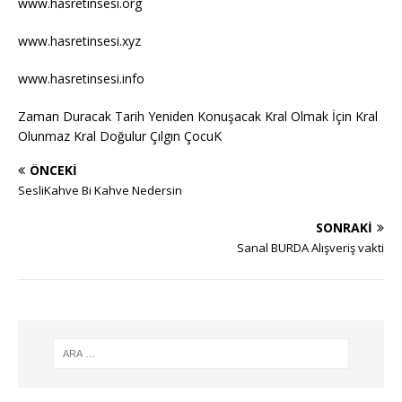
www.hasretinsesi.org
www.hasretinsesi.xyz
www.hasretinsesi.info
Zaman Duracak Tarih Yeniden Konuşacak Kral Olmak İçin Kral
Olunmaz Kral Doğulur Çılgın ÇocuK
ÖNCEKI
SesliKahve Bi Kahve Nedersin
SONRAKI
Sanal BURDA Alışveriş vakti