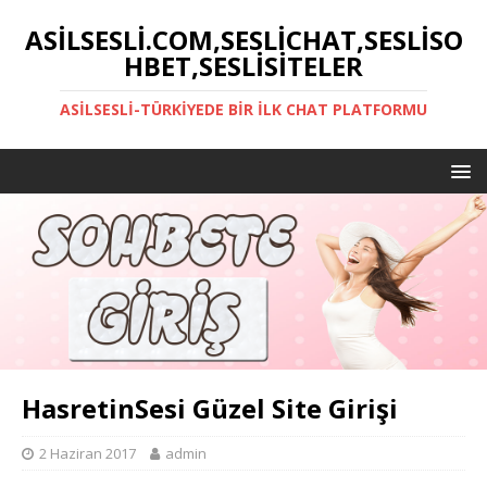
ASILSESLI.COM,SESLICHAT,SESLISO
HBET,SESLISITELER
ASILSESLI-TÜRKIYEDE BIR İLK CHAT PLATFORMU
HasretinSesi Güzel Site Girişi
2 Haziran 2017
admin