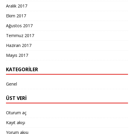
Aralık 2017
Ekim 2017
Ağustos 2017
Temmuz 2017
Haziran 2017
Mayıs 2017
KATEGORILER
Genel
ÜST VERI
Oturum aç
Kayıt akışı
Yorum akışı