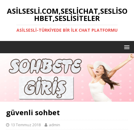
ASILSESLI.COM,SESLICHAT,SESLISO
HBET,SESLISITELER
ASILSESLI-TÜRKIYEDE BIR İLK CHAT PLATFORMU
güvenli sohbet
13 Temmuz 2018
admin