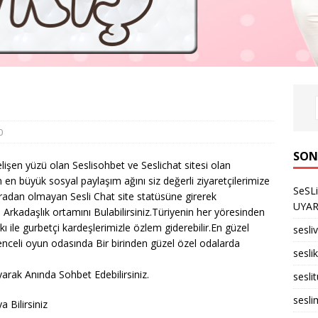
0
SON
lişen yüzü olan Seslisohbet ve Seslichat sitesi olan
 en büyük sosyal paylaşım ağını siz değerli ziyaretçilerimize
SeSL
ıradan olmayan Sesli Chat site statüsüne girerek
UYARID
l Arkadaşlık ortamını Bulabilirsiniz.Türiyenin her yöresinden
kı ile gurbetçi kardeşlerimizle özlem giderebilir.En güzel
sesli
enceli oyun odasında Bir birinden güzel özel odalarda
seslik
arak Anında Sohbet Edebilirsiniz.
sesli
sesli
 Bilirsiniz