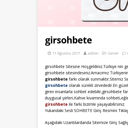
girsohbete
11 Ağustos 2017
admin
Genel
girsohbete Sitesine Hoşgeldiniz.Türkiye nin ge
girsohbete sitesindesiniz.Amacımız Türkiyenin
girsohbete
farkı olarak sunmaktır.Sitemiz S
girsohbete
olarak sürekli zirvededir.En güze
giren insanlarla sohbet edebilir,girsohbete far
duygusal şiirleri,Kahve kıvamında sohbeti,eğl
girsohbete
ile farkı bizimle yaşayabilirsiniz.
Yukarıdaki Sesli SOHBETE Giriş Resmini Tıklay
Aşağıdaki Uzantılardanda Sitemize Giriş Sağlıya