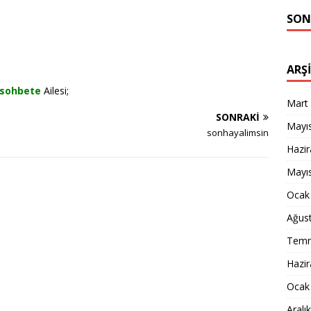
SON
ARŞ
rsohbete
Ailesi;
Mart
SONRAKI
Mayı
sonhayalimsin
Hazi
Mayı
Ocak
Ağus
Temm
Hazi
Ocak
Aralı