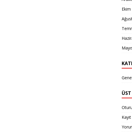
Ekim
Ağus
Temm
Hazi
Mayı
KAT
Gene
ÜST 
Otur
Kayıt 
Yorum