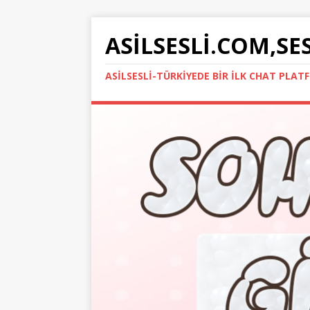
ASILSESLI.COM,SE
ASILSESLI-TÜRKIYEDE BIR İLK CHAT PLA