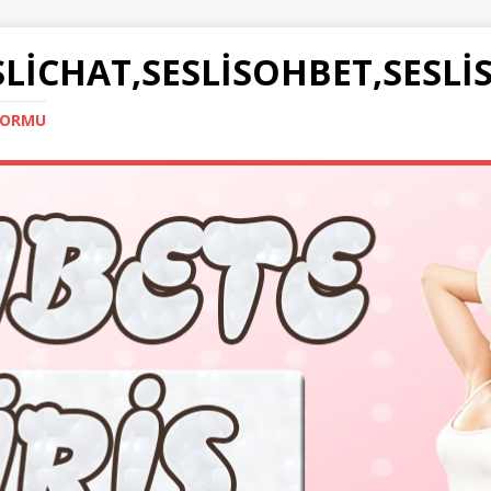
SLICHAT,SESLISOHBET,SESLI
TFORMU