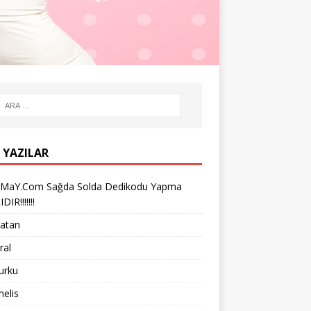
 YAZILAR
iMaY.Com Sağda Solda Dedikodu Yapma
IR!!!!!!!
vatan
ral
turku
melis