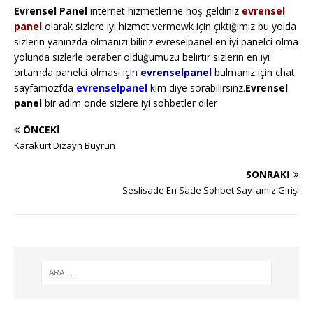
Evrensel Panel
internet hizmetlerine hoş geldiniz
evrensel
panel
olarak sizlere iyi hizmet vermewk için çıktığımız bu yolda
sizlerin yanınzda olmanızı biliriz evreselpanel en iyi panelci olma
yolunda sizlerle beraber olduğumuzu belirtir sizlerin en iyi
ortamda panelci olması için
evrenselpanel
bulmanız için chat
sayfamozfda
evrenselpanel
kim diye sorabilirsinz.
Evrensel
panel
bir adım onde sizlere iyi sohbetler diler
ÖNCEKI
Karakurt Dizayn Buyrun
SONRAKI
Seslisade En Sade Sohbet Sayfamız Girişi