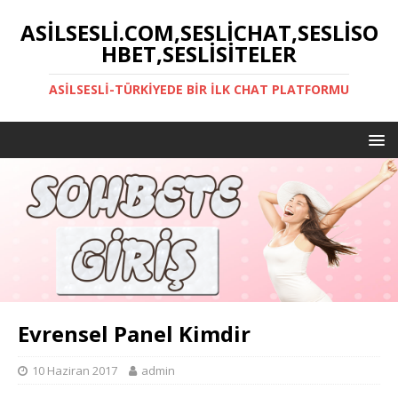
ASILSESLI.COM,SESLICHAT,SESLISO
HBET,SESLISITELER
ASILSESLI-TÜRKIYEDE BIR İLK CHAT PLATFORMU
Evrensel Panel Kimdir
10 Haziran 2017
admin