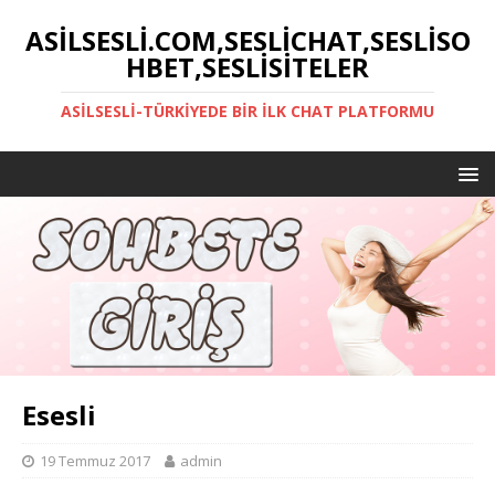
ASILSESLI.COM,SESLICHAT,SESLISO
HBET,SESLISITELER
ASILSESLI-TÜRKIYEDE BIR İLK CHAT PLATFORMU
Esesli
19 Temmuz 2017
admin