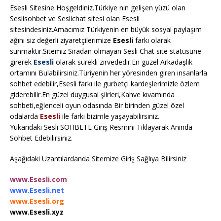
Esesli Sitesine Hoşgeldiniz.Türkiye nin gelişen yüzü olan
Seslisohbet ve Seslichat sitesi olan Esesli
sitesindesiniz.Amacımız Türkiyenin en büyük sosyal paylaşım
ağını siz değerli ziyaretçilerimize
Esesli
farkı olarak
sunmaktır.Sitemiz Sıradan olmayan Sesli Chat site statüsüne
girerek
Esesli
olarak sürekli zirvededir.En güzel Arkadaşlık
ortamını Bulabilirsiniz.Türiyenin her yöresinden giren insanlarla
sohbet edebilir,Esesli farkı ile gurbetçi kardeşlerimizle özlem
giderebilir.En güzel duygusal şiirleri,Kahve kıvamında
sohbeti,eğlenceli oyun odasında Bir birinden güzel özel
odalarda
Esesli
ile farkı bizimle yaşayabilirsiniz.
Yukarıdaki Sesli SOHBETE Giriş Resmini Tıklayarak Anında
Sohbet Edebilirsiniz.
Aşağıdaki Uzantılardanda Sitemize Giriş Sağlıya Bilirsiniz
www.Esesli.com
www.Esesli.net
www.Esesli.org
www.Esesli.xyz