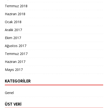
Temmuz 2018
Haziran 2018
Ocak 2018
Aralık 2017
Ekim 2017
Ağustos 2017
Temmuz 2017
Haziran 2017
Mayıs 2017
KATEGORILER
Genel
ÜST VERI