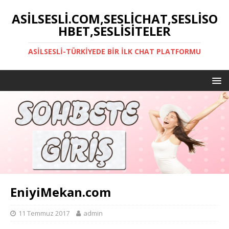
ASILSESLI.COM,SESLICHAT,SESLISO
HBET,SESLISITELER
ASILSESLI-TÜRKIYEDE BIR İLK CHAT PLATFORMU
EniyiMekan.com
11 Temmuz 2017
admin