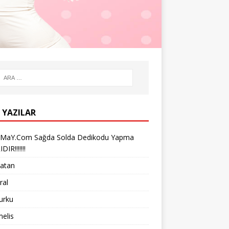
 YAZILAR
iMaY.Com Sağda Solda Dedikodu Yapma
IR!!!!!!!
vatan
ral
turku
melis