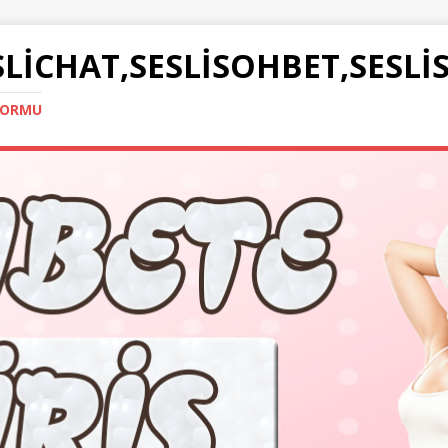
SLICHAT,SESLISOHBET,SESLI
TFORMU