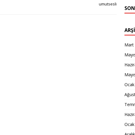
umutsesli
SON
ARŞ
Mart
Mayı
Hazi
Mayı
Ocak
Ağus
Temm
Hazi
Ocak
Aralı