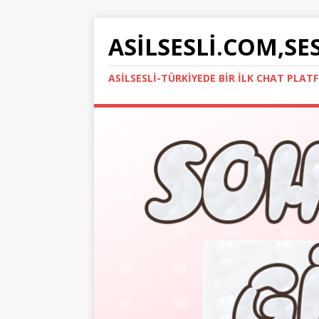
ASILSESLI.COM,SE
ASILSESLI-TÜRKIYEDE BIR İLK CHAT PLA