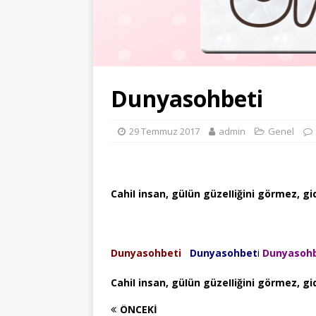
Dunyasohbeti
29 Temmuz 2017
admin
Genel
CahiI insan, güIün güzeIIiğini görmez, gid
Dunyasohbeti
Dunyasohbet
i
Dunyasohb
CahiI insan, güIün güzeIIiğini görmez, gid
ÖNCEKI