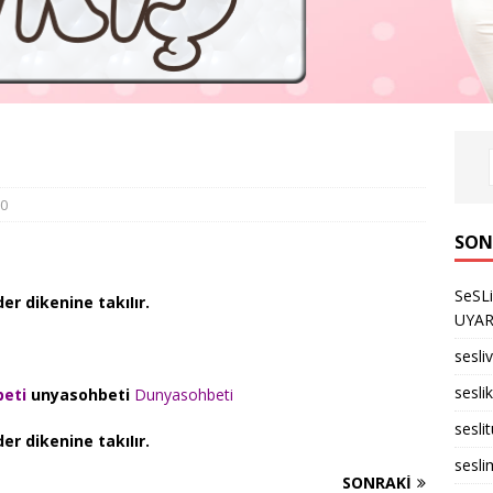
0
SON
SeSL
er dikenine takıIır.
UYARID
sesli
seslik
eti
unyasohbeti
Dunyasohbeti
sesli
er dikenine takıIır.
sesli
SONRAKI