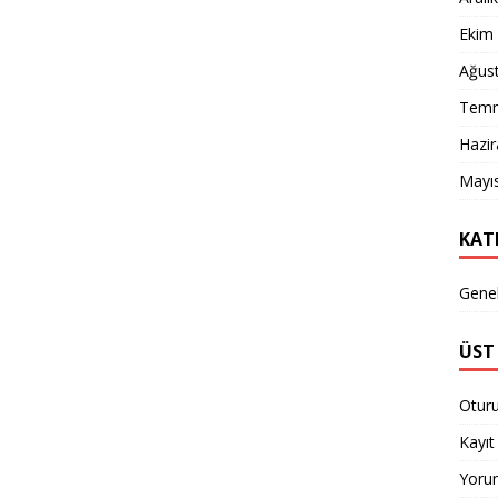
Ekim
Ağus
Temm
Hazi
Mayı
KAT
Gene
ÜST 
Otur
Kayıt 
Yorum