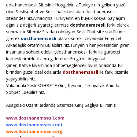
dosthanemsesli Sitesine Hoşgeldiniz.Türkiye nin gelişen yüzü
olan Seslisohbet ve Seslichat sitesi olan dosthanemsesli
sitesindesiniz.Amacımız Türkiyenin en büyük sosyal paylaşım
ağını siz değerli ziyaretçilerimize
dosthanemsesli
farkı olarak
sunmaktır.Sitemiz Sıradan olmayan Sesli Chat site statüsüne
girerek
dosthanemsesli
olarak sürekli zirvededir.En güzel
Arkadaşlık ortamını Bulabilirsiniz.Türiyenin her yöresinden giren
insanlarla sohbet edebilir,dosthanemsesli farkı ile gurbetçi
kardeşlerimizle özlem giderebilir.En güzel duygusal
şiirleri,Kahve kıvamında sohbeti,eğlenceli oyun odasında Bir
birinden güzel özel odalarda
dosthanemsesli
ile farkı bizimle
yaşayabilirsiniz.
Yukarıdaki Sesli SOHBETE Giriş Resmini Tıklayarak Anında
Sohbet Edebilirsiniz.
Aşağıdaki Uzantılardanda Sitemize Giriş Sağlıya Bilirsiniz
www.dosthanemsesli.com
www.dosthanemsesli.net
www.dosthanemsesli.org