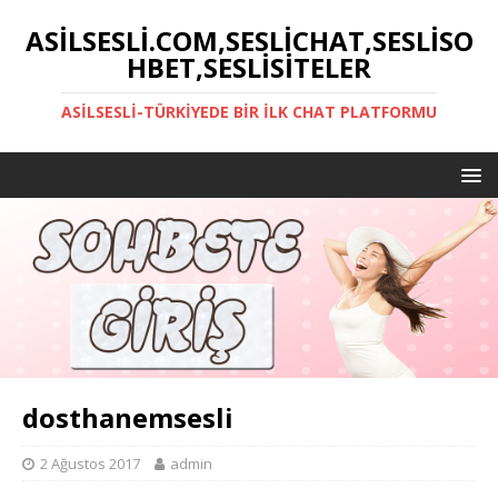
ASILSESLI.COM,SESLICHAT,SESLISO
HBET,SESLISITELER
ASILSESLI-TÜRKIYEDE BIR İLK CHAT PLATFORMU
dosthanemsesli
2 Ağustos 2017
admin