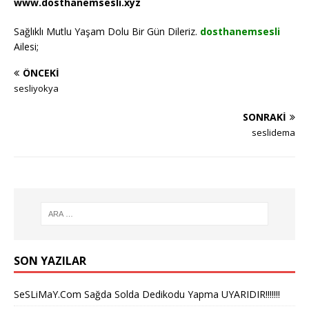
www.dosthanemsesli.xyz
Sağlıklı Mutlu Yaşam Dolu Bir Gün Dileriz.
dosthanemsesli
Ailesi;
ÖNCEKI
sesliyokya
SONRAKI
seslidema
SON YAZILAR
SeSLiMaY.Com Sağda Solda Dedikodu Yapma UYARIDIR!!!!!!!