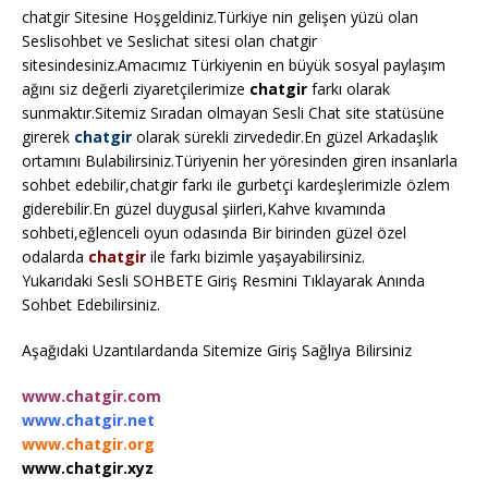
chatgir Sitesine Hoşgeldiniz.Türkiye nin gelişen yüzü olan
Seslisohbet ve Seslichat sitesi olan chatgir
sitesindesiniz.Amacımız Türkiyenin en büyük sosyal paylaşım
ağını siz değerli ziyaretçilerimize
chatgir
farkı olarak
sunmaktır.Sitemiz Sıradan olmayan Sesli Chat site statüsüne
girerek
chatgir
olarak sürekli zirvededir.En güzel Arkadaşlık
ortamını Bulabilirsiniz.Türiyenin her yöresinden giren insanlarla
sohbet edebilir,chatgir farkı ile gurbetçi kardeşlerimizle özlem
giderebilir.En güzel duygusal şiirleri,Kahve kıvamında
sohbeti,eğlenceli oyun odasında Bir birinden güzel özel
odalarda
chatgir
ile farkı bizimle yaşayabilirsiniz.
Yukarıdaki Sesli SOHBETE Giriş Resmini Tıklayarak Anında
Sohbet Edebilirsiniz.
Aşağıdaki Uzantılardanda Sitemize Giriş Sağlıya Bilirsiniz
www.chatgir.com
www.chatgir.net
www.chatgir.org
www.chatgir.xyz