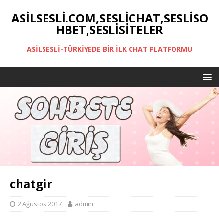
ASILSESLI.COM,SESLICHAT,SESLISO
HBET,SESLISITELER
ASILSESLI-TÜRKIYEDE BIR İLK CHAT PLATFORMU
chatgir
2 Ağustos 2017
admin