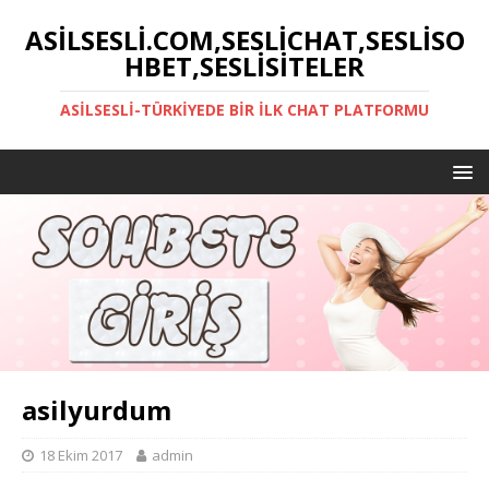
ASILSESLI.COM,SESLICHAT,SESLISO
HBET,SESLISITELER
ASILSESLI-TÜRKIYEDE BIR İLK CHAT PLATFORMU
asilyurdum
18 Ekim 2017
admin