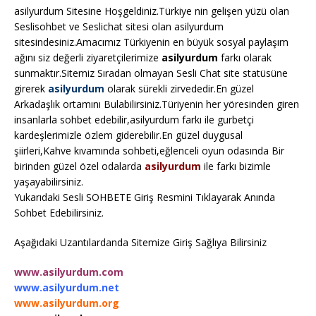
asilyurdum Sitesine Hoşgeldiniz.Türkiye nin gelişen yüzü olan
Seslisohbet ve Seslichat sitesi olan asilyurdum
sitesindesiniz.Amacımız Türkiyenin en büyük sosyal paylaşım
ağını siz değerli ziyaretçilerimize
asilyurdum
farkı olarak
sunmaktır.Sitemiz Sıradan olmayan Sesli Chat site statüsüne
girerek
asilyurdum
olarak sürekli zirvededir.En güzel
Arkadaşlık ortamını Bulabilirsiniz.Türiyenin her yöresinden giren
insanlarla sohbet edebilir,asilyurdum farkı ile gurbetçi
kardeşlerimizle özlem giderebilir.En güzel duygusal
şiirleri,Kahve kıvamında sohbeti,eğlenceli oyun odasında Bir
birinden güzel özel odalarda
asilyurdum
ile farkı bizimle
yaşayabilirsiniz.
Yukarıdaki Sesli SOHBETE Giriş Resmini Tıklayarak Anında
Sohbet Edebilirsiniz.
Aşağıdaki Uzantılardanda Sitemize Giriş Sağlıya Bilirsiniz
www.asilyurdum.com
www.asilyurdum.net
www.asilyurdum.org