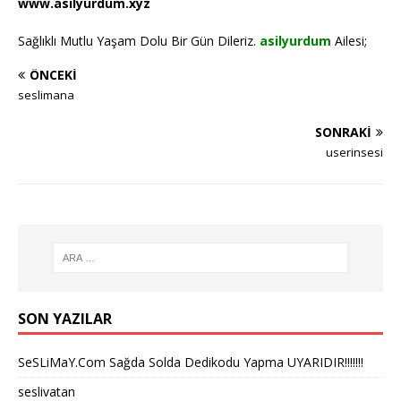
www.asilyurdum.xyz
Sağlıklı Mutlu Yaşam Dolu Bir Gün Dileriz.
asilyurdum
Ailesi;
ÖNCEKI
seslimana
SONRAKI
userinsesi
SON YAZILAR
SeSLiMaY.Com Sağda Solda Dedikodu Yapma UYARIDIR!!!!!!!
seslivatan