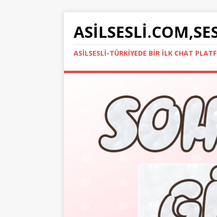
ASILSESLI.COM,SE
ASILSESLI-TÜRKIYEDE BIR İLK CHAT PLA