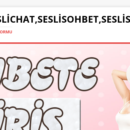
SLICHAT,SESLISOHBET,SESLI
TFORMU