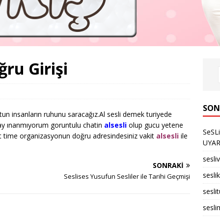
ğru Girişi
SON
tun insanların ruhunu saracağız.Al sesli demek turiyede
y ınanmıyorum goruntulu chatin
alsesli
olup gucu yetene
SeSL
time organizasyonun doğru adresindesiniz vakit
alsesli
ile
UYARID
sesli
SONRAKI
seslik
Seslises Yusufun Sesliler ile Tarihi Geçmişi
sesli
sesli