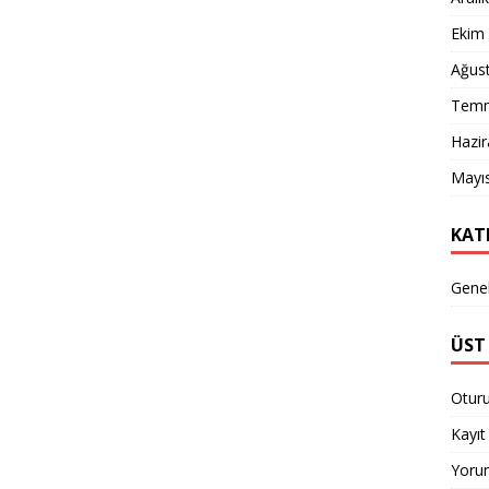
Ekim
Ağus
Temm
Hazi
Mayı
KAT
Gene
ÜST 
Otur
Kayıt 
Yorum