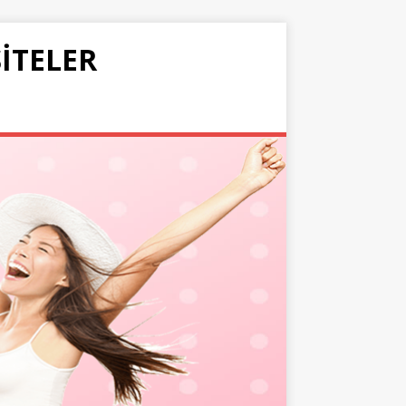
SITELER