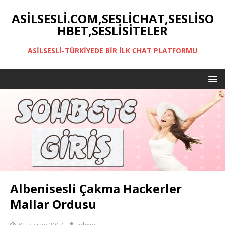
ASILSESLI.COM,SESLICHAT,SESLISO
HBET,SESLISITELER
ASILSESLI-TÜRKIYEDE BIR İLK CHAT PLATFORMU
Albenisesli Çakma Hackerler
Mallar Ordusu