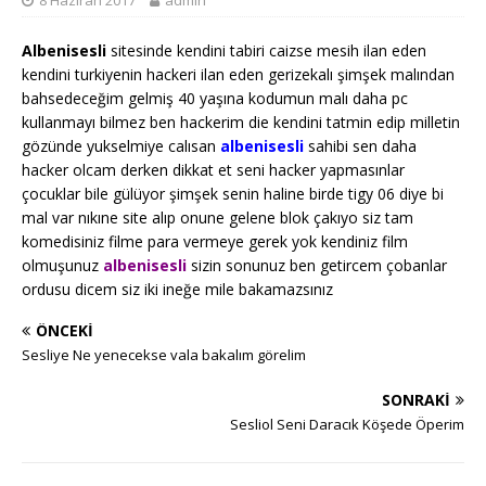
8 Haziran 2017
admin
Albenisesli
sitesinde kendini tabiri caizse mesih ilan eden
kendini turkiyenin hackeri ilan eden gerizekalı şimşek malından
bahsedeceğim gelmiş 40 yaşına kodumun malı daha pc
kullanmayı bilmez ben hackerim die kendini tatmin edip milletin
gözünde yukselmiye calısan
albenisesli
sahibi sen daha
hacker olcam derken dikkat et seni hacker yapmasınlar
çocuklar bile gülüyor şimşek senin haline birde tigy 06 diye bi
mal var nıkıne site alıp onune gelene blok çakıyo siz tam
komedisiniz filme para vermeye gerek yok kendiniz film
olmuşunuz
albenisesli
sizin sonunuz ben getircem çobanlar
ordusu dicem siz iki ineğe mile bakamazsınız
ÖNCEKI
Sesliye Ne yenecekse vala bakalım görelim
SONRAKI
Sesliol Seni Daracık Köşede Öperim