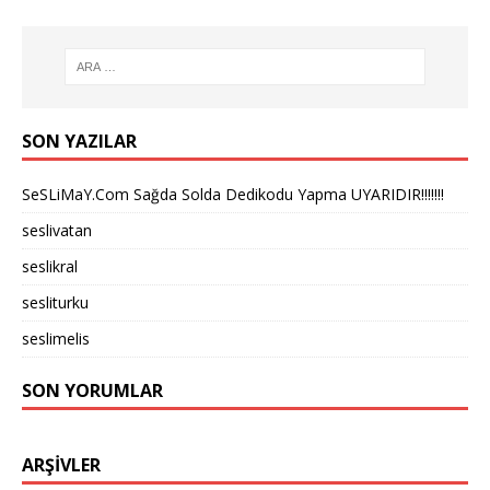
SON YAZILAR
SeSLiMaY.Com Sağda Solda Dedikodu Yapma UYARIDIR!!!!!!!
seslivatan
seslikral
sesliturku
seslimelis
SON YORUMLAR
ARŞIVLER