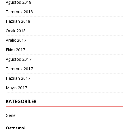
Ağustos 2018
Temmuz 2018
Haziran 2018
Ocak 2018
Aralık 2017
Ekim 2017
Ağustos 2017
Temmuz 2017
Haziran 2017
Mayıs 2017
KATEGORILER
Genel
ÜST VERI